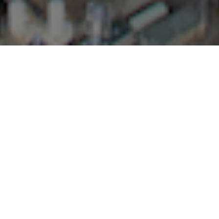
Damen Shipyards
Neubauabteilung
Herausforderungen
Schwierige Überwachung des Fortschritts oder
Überwachung der Qualität, da Schiffe weltweit gebaut
werden, während die Qualitätskontrolle in der Zentrale in
den Niederlanden erfolgt.