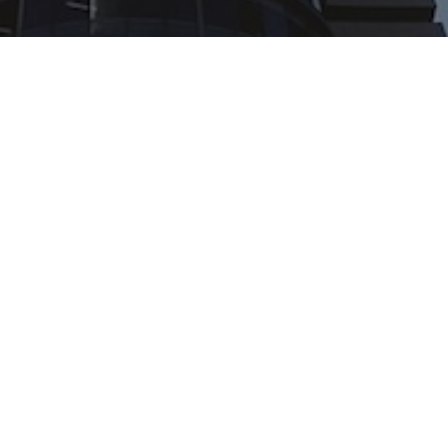
Uffici
Regno Unito & resto del mondo
+(44) 1785 660005 |
sales@snagr.co.uk
Hong Kong & Resto dell'Asia
+(852) 5712 7282 |
sales@snagr.com.hk
Medio Oriente & Nord Africa
+(971) 43 49 0013 |
sales@snagr.ae
Australia & Resto dell'Oceania
+(612) 8317 3608 |
sales@snagr.com.au
Paesi Bassi
+(31) 234568248 |
sales@snagr.nl