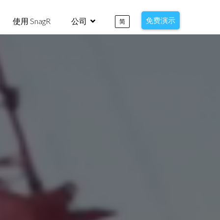
免费演示
使用 SnagR
公司
简